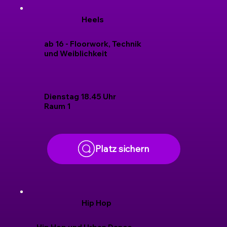
Heels
ab 16 - Floorwork, Technik
und Weiblichkeit
Dienstag 18.45 Uhr
Raum 1
Platz sichern
Hip Hop