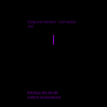
Zeig wer du bist - auf deine
Art
Selbstvertrauen
Erfolge die du dir
selbst erarbeitest