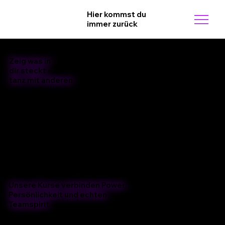
Hier kommst du
immer zurück
Zeig was in
dir steckt -
tanz mit anderen.
Unsere Kurse verbinden Power,
Persönlichkeit und echten
Teamspirit.