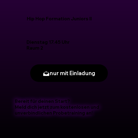
Hip Hop Formation Juniors II
Dienstag 17.45 Uhr
Raum 2
nur mit Einladung
Bereit für deinen Start?
Meld dich jetzt zum kostenlosen und
unverbindlichen Probetraining an!