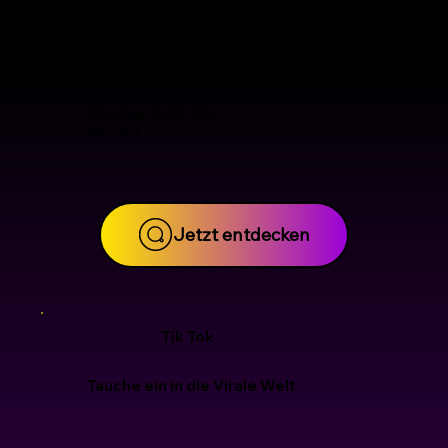
Bühnenpräsenz
und
Selbstbewusstsein
Montag 18.00 Uhr
Raum 2
Jetzt entdecken
Tik Tok
Tauche ein in die Virale
Welt